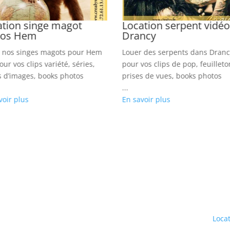
ation singe magot
Location serpent vidé
éos Hem
Drancy
 nos singes magots pour Hem
Louer des serpents dans Drancy
our vos clips variété, séries,
pour vos clips de pop, feuilleto
s d’images, books photos
prises de vues, books photos
...
voir plus
En savoir plus
Locat