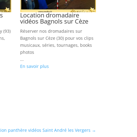
os
Location dromadaire
Location li
vidéos Bagnols sur Cèze
11e Arrond
 (93)
Réserver nos dromadaires sur
Louer nos lions
ns,
Bagnols sur Cèze (30) pour vos clips
Arrondissement 
musicaux, séries, tournages, books
rock, feuilleton
photos
images
...
...
En savoir plus
En savoir plus
ion panthère vidéos Saint André les Vergers
→