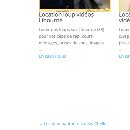
eau vidéos
Location loup vidéos
Loc
ch
Libourne
vid
dans La Teste
Louer nos loups sur Libourne (33)
Louer
 clips variété,
pour vos clips de rap, court-
(59) p
e sons, books
métrages, prises de sons, images
prise
...
...
En savoir plus
En sa
←
Location panthère vidéos Chelles