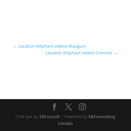
←
Location éléphant vidéos Mauguio
Location éléphant vidéos Comines
→
Créé par by
EBConsult
| Powered by
EBConsulting
Canada