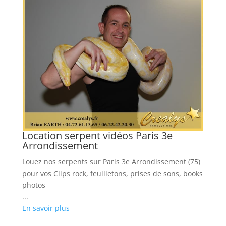
Location serpent vidéos Paris 3e
L
Arrondissement
Lo
Louez nos serpents sur Paris 3e Arrondissement (75)
ém
pour vos Clips rock, feuilletons, prises de sons, books
...
photos
En
...
En savoir plus