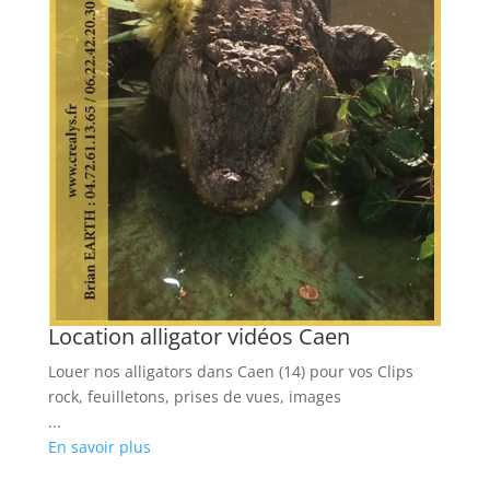
d
s
tos
Location alligator vidéos Caen
L
Louer nos alligators dans Caen (14) pour vos Clips
Ré
rock, feuilletons, prises de vues, images
cl
...
ph
En savoir plus
...
En