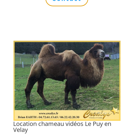
Location chameau vidéos Le Puy en
L
Velay
Lo