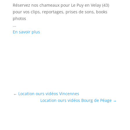
Réservez nos chameaux pour Le Puy en Velay (43)
Cl
pour vos clips, reportages, prises de sons, books
ph
photos
...
...
En
En savoir plus
←
Location ours vidéos Vincennes
Location ours vidéos Bourg de Péage
→