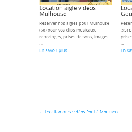
idéos
Location aigle vidéos
Loca
Mulhouse
Gous
anester (56)
Réserver nos aigles pour Mulhouse
Réser
, reportages,
(68) pour vos clips musicaux,
(95) p
es
reportages, prises de sons, images
prise
...
...
En savoir plus
En sa
←
Location ours vidéos Pont à Mousson