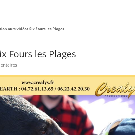
Charte Bien Être
Animaux
Prestations
tion ours vidéos Six Fours les Plages
ix Fours les Plages
entaires