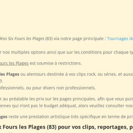
déos Six Fours les Plages
(83) via notre page principale :
Tournages de
r nos multiples options ainsi que sur les conditions pour chaque t
ours les Plages
est soumise à restrictions.
les Plages
ou alentours destinée à vos clips rock, ou séries, et aus
0
.
ofessionnels, ou pour divers non professionnels.
r au préalable les prix sur les pages principales, afin que vous pu
onnes qui n’ont pas le budget adéquat, alors veuillez consulter no
ages
reste une prestation artistique très spécifique en terme de prix
 Fours les Plages (83) pour vos clips, reportages, 