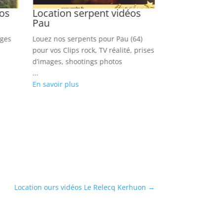
éos
Location serpent vidéos
Location ch
Pau
Troyes
oges
Louez nos serpents pour Pau (64)
Louer des cheva
pour vos Clips rock, TV réalité, prises
pour vos clips 
d’images, shootings photos
prises de vues,
...
...
En savoir plus
En savoir plus
Location ours vidéos Le Relecq Kerhuon
→