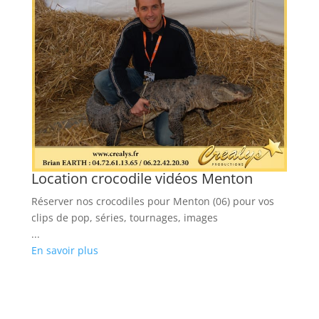
Location crocodile vidéos Menton
L
Réserver nos crocodiles pour Menton (06) pour vos
Lo
ngs
clips de pop, séries, tournages, images
fi
...
...
En savoir plus
En