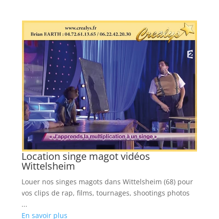
Location singe magot vidéos
L
Wittelsheim
C
our
Louer nos singes magots dans Wittelsheim (68) pour
Ré
vos clips de rap, films, tournages, shootings photos
vo
...
ph
En savoir plus
...