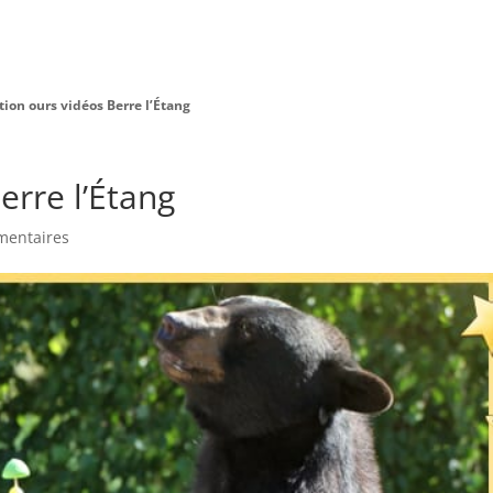
Charte Bien Être
Animaux
Prestations
tion ours vidéos Berre l’Étang
erre l’Étang
mentaires