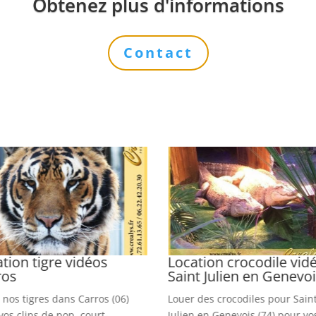
Obtenez plus d'informations
Contact
tion tigre vidéos
Location crocodile vid
ros
Saint Julien en Genevo
 nos tigres dans Carros (06)
Louer des crocodiles pour Sain
vos clips de pop, court-
Julien en Genevois (74) pour vo