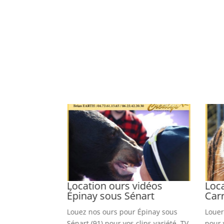
quet vidéos
Location ours vidéos
Loca
ury
Épinay sous Sénart
Car
s pour Fontenay
Louez nos ours pour Épinay sous
Louer
 clips variété,
Sénart (91) pour vos clips variété, TV
pour 