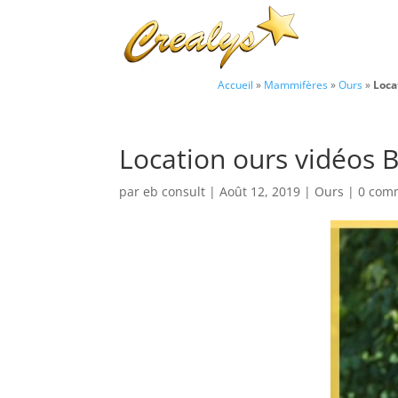
Accueil
»
Mammifères
»
Ours
»
Loca
Location ours vidéos B
par
eb consult
|
Août 12, 2019
|
Ours
|
0 com