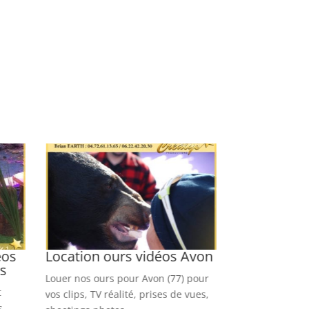
éos
Location ours vidéos Avon
Location ch
is
Sainte Gen
Louer nos ours pour Avon (77) pour
t
Réservez nos ch
vos clips, TV réalité, prises de vues,
s
Geneviève des B