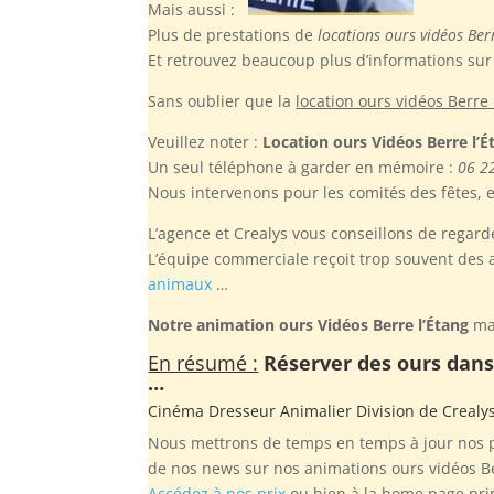
Mais aussi :
Plus de prestations de
locations ours vidéos Ber
Et retrouvez beaucoup plus d’informations sur n
Sans oublier
que la
location ours vidéos Berre 
Veuillez noter :
Location ours Vidéos Berre l’É
Un seul téléphone à garder en mémoire :
06 2
Nous intervenons pour les comités des fêtes, et
L’agence et Crealys vous conseillons de regarde
L’équipe commerciale reçoit trop souvent des 
animaux
…
Notre animation ours Vidéos Berre l’Étang
mad
En résumé :
Réserver des ours dans 
…
Cinéma Dresseur Animalier Division de
Crealy
Nous mettrons de temps en temps à jour nos ph
de nos news sur nos animations ours vidéos Be
Accédez à nos prix
ou bien à la home page pri