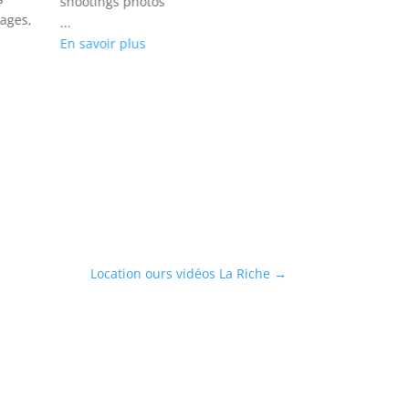
shootings photos
mages,
Clips rock, cou
...
d’images, imag
En savoir plus
...
En savoir plus
Location ours vidéos La Riche
→