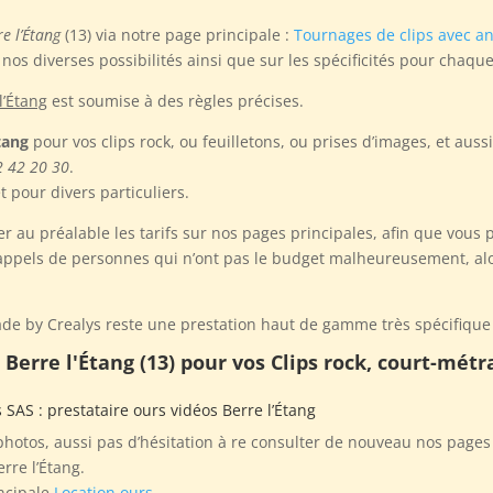
re l’Étang
(13) via notre page principale :
Tournages de clips avec a
os diverses possibilités ainsi que sur les spécificités pour chaque
l’Étang
est soumise à des règles précises.
tang
pour vos clips rock, ou feuilletons, ou prises d’images, et aus
2 42 20 30
.
 pour divers particuliers.
r au préalable les tarifs sur nos pages principales, afin que vous 
appels de personnes qui n’ont pas le budget malheureusement, alors
e by Crealys reste une prestation haut de gamme très spécifique 
Berre l'Étang (13) pour vos Clips rock, court-mét
s SAS
: prestataire ours vidéos Berre l’Étang
otos, aussi pas d’hésitation à re consulter de nouveau nos pages 
rre l’Étang.
ncipale
Location ours