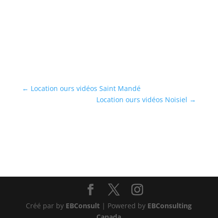
ph
...
En
←
Location ours vidéos Saint Mandé
Location ours vidéos Noisiel
→
Créé par by
EBConsult
| Powered by
EBConsulting
Canada