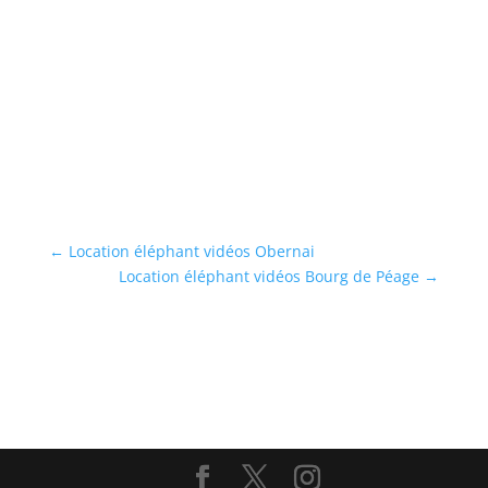
Ré
cl
sh
...
En
←
Location éléphant vidéos Obernai
Location éléphant vidéos Bourg de Péage
→