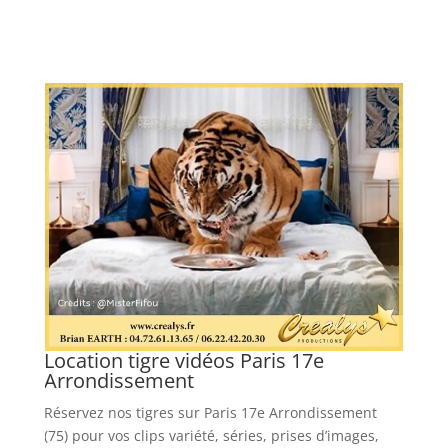
Location tigre vidéos Paris 17e
L
Arrondissement
Lo
Réservez nos tigres sur Paris 17e Arrondissement
cl
os
(75) pour vos clips variété, séries, prises d’images,
ph