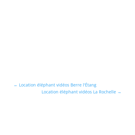
L
os
Lo
ks
Cl
...
En
←
Location éléphant vidéos Berre l'Étang
Location éléphant vidéos La Rochelle
→