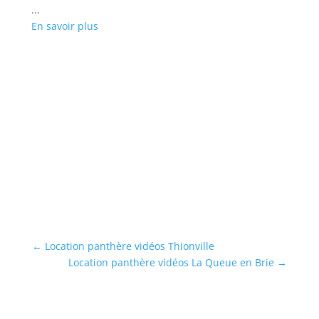
...
En savoir plus
L
Ré
cl
...
En
←
Location panthère vidéos Thionville
Location panthère vidéos La Queue en Brie
→