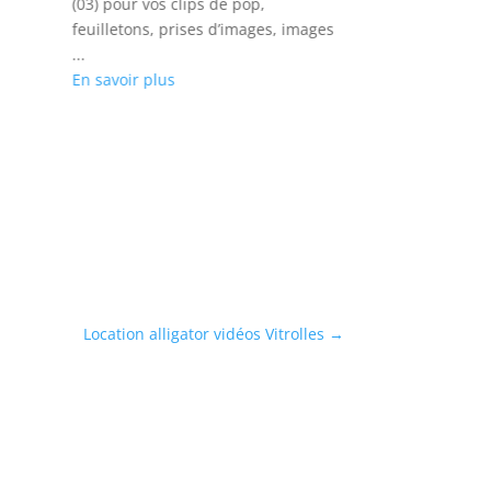
(03) pour vos clips de pop,
Adam (95) pour v
feuilletons, prises d’images, images
prises d’images
...
...
En savoir plus
En savoir plus
Location alligator vidéos Vitrolles
→