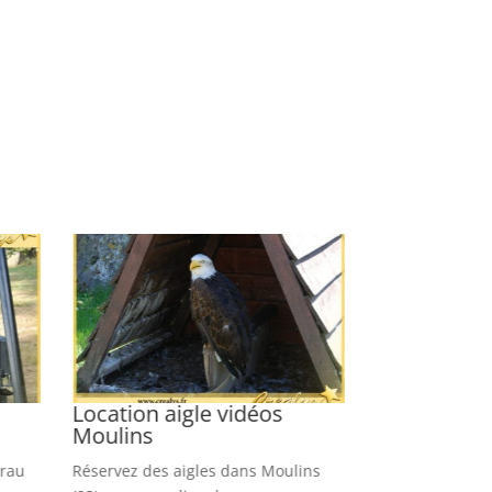
Location aigle vidéos
Location al
Moulins
L’Isle Adam
Crau
Réservez des aigles dans Moulins
Louez nos alliga