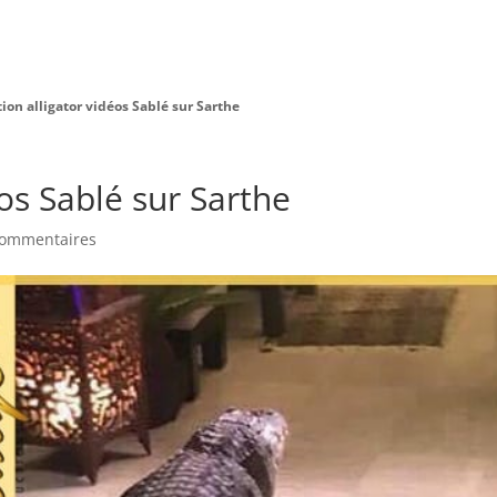
Charte Bien Être
Animaux
Prestations
ion alligator vidéos Sablé sur Sarthe
éos Sablé sur Sarthe
commentaires