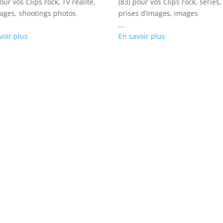
our vos Clips rock, TV réalité,
(83) pour vos Clips rock, séries,
ages, shootings photos
prises d’images, images
...
voir plus
En savoir plus