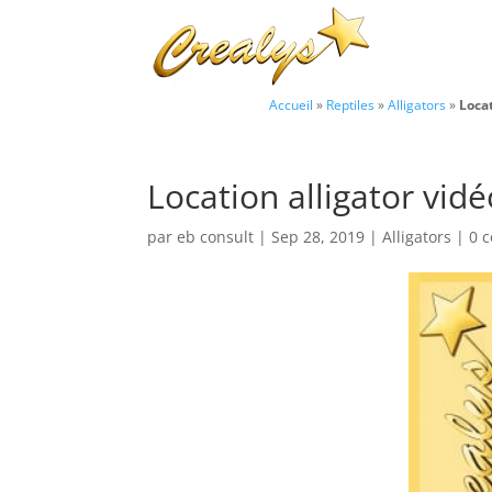
Accueil
»
Reptiles
»
Alligators
»
Locat
Location alligator vid
par
eb consult
|
Sep 28, 2019
|
Alligators
|
0 