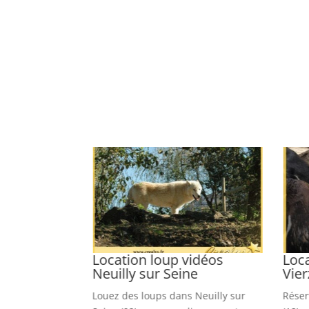
tor vidéos
Location loup vidéos
Loc
Neuilly sur Seine
Vie
pour Triel sur
Louez des loups dans Neuilly sur
Réser