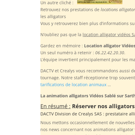
Un autre cliché :
Retrouvez nos prestations de
locations alligato
les alligators
Vous y retrouverez bien plus d’informations s
N’oubliez pas
que la
location alligator vidéos 
Gardez en mémoire :
Location alligator Vidéo
Un seul numéro à retenir :
06.22.42.20.30
.
L’équipe invertient principalement pour les ma
DACTV et Crealys vous recommandons aussi de r
tournage. Notre staff réceptionne trop souven
tarifications de location animaux
…
La animation alligators Vidéos Sablé sur Sart
En résumé :
Réserver nos alligators
DACTV Division de
Crealys SAS
: prestataire al
Nous mettons occasionnellement de nouvelles p
nos news concernant nos animations alligator 