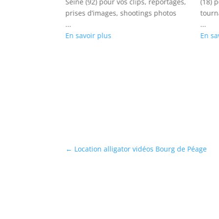
ips de rap,
Seine (92) pour vos clips, reportages,
(18) p
tos
prises d’images, shootings photos
tourn
...
...
En savoir plus
En sa
←
Location alligator vidéos Bourg de Péage