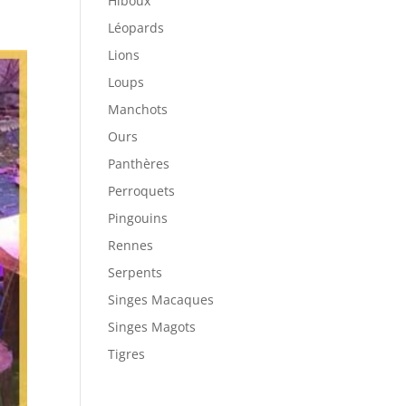
Hiboux
Léopards
Lions
Loups
Manchots
Ours
Panthères
Perroquets
Pingouins
Rennes
Serpents
Singes Macaques
Singes Magots
Tigres