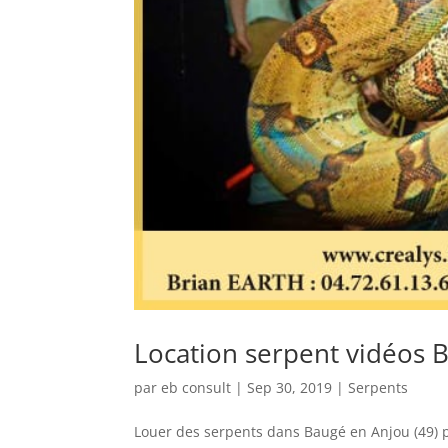
Location serpent vidéos 
par
eb consult
|
Sep 30, 2019
|
Serpents
Louer des serpents dans Baugé en Anjou (49) p