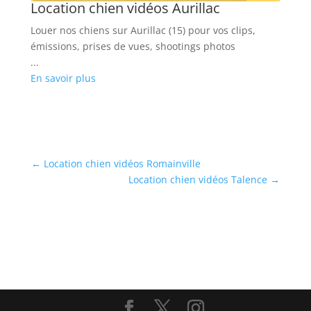
Location chien vidéos Aurillac
L
Louer nos chiens sur Aurillac (15) pour vos clips,
Lo
émissions, prises de vues, shootings photos
de
...
...
En savoir plus
En
←
Location chien vidéos Romainville
Location chien vidéos Talence
→