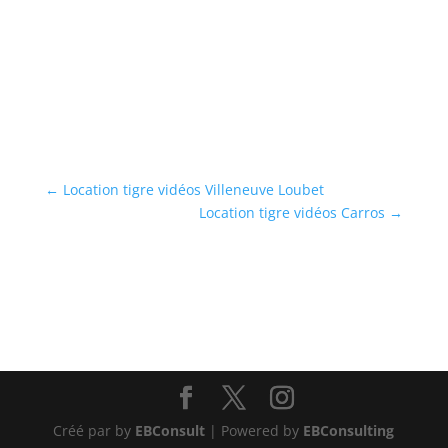
←
Location tigre vidéos Villeneuve Loubet
Location tigre vidéos Carros
→
Créé par by
EBConsult
| Powered by
EBConsulting