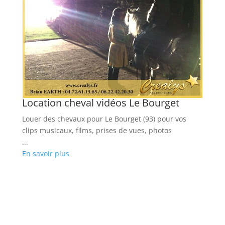
Location cheval vidéos Le Bourget
L
Louer des chevaux pour Le Bourget (93) pour vos
Lo
clips musicaux, films, prises de vues, photos
ro
...
...
En savoir plus
En