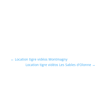
C
Ré
Ma
sh
...
En
←
Location tigre vidéos Montmagny
Location tigre vidéos Les Sables d'Olonne
→