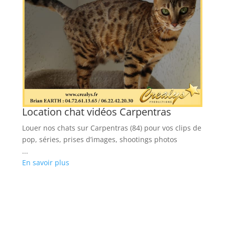
Location chat vidéos Carpentras
Louer nos chats sur Carpentras (84) pour vos clips de
pop, séries, prises d’images, shootings photos
os
...
En savoir plus
L