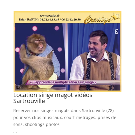
z
Location singe magot vidéos
L
Sartrouville
s
Lo
Réserver nos singes magots dans Sartrouville (78)
mu
pour vos clips musicaux, court-métrages, prises de
...
sons, shootings photos
En
...