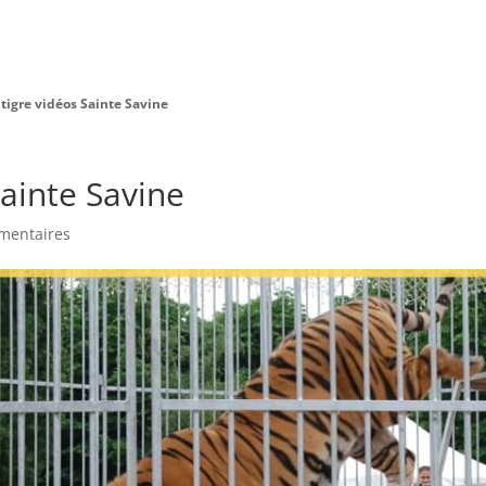
Charte Bien Être
Animaux
Prestations
 tigre vidéos Sainte Savine
Sainte Savine
mentaires