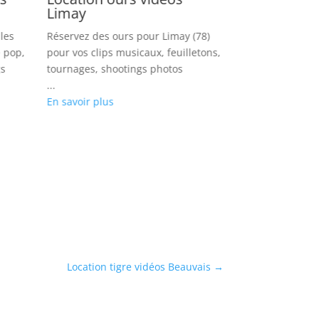
Limay
Soisy sou
les
Réservez des ours pour Limay (78)
Louez des chien
e pop,
pour vos clips musicaux, feuilletons,
Montmorency (95
gs
tournages, shootings photos
rap, séries, pri
...
photos
En savoir plus
...
En savoir plus
Location tigre vidéos Beauvais
→