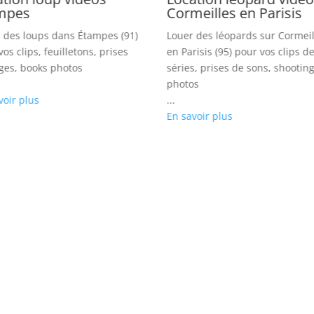
mpes
Cormeilles en Parisis
 des loups dans Étampes (91)
Louer des léopards sur Cormeil
os clips, feuilletons, prises
en Parisis (95) pour vos clips d
ges, books photos
séries, prises de sons, shootin
photos
voir plus
...
En savoir plus