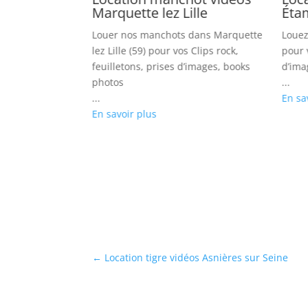
Étang
Marquette lez Lille
Éta
 magots dans
Louer nos manchots dans Marquette
Louez
r vos clips, TV
lez Lille (59) pour vos Clips rock,
pour v
ges, photos
feuilletons, prises d’images, books
d’ima
photos
...
...
En sa
En savoir plus
←
Location tigre vidéos Asnières sur Seine