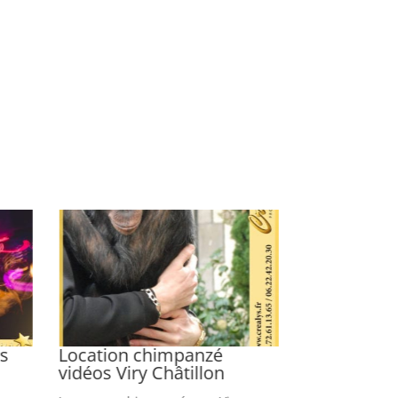
os
Location chimpanzé
Location lo
vidéos Viry Châtillon
Denis