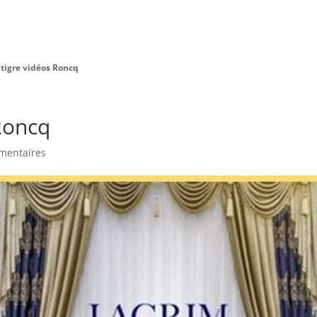
Charte Bien Être
Animaux
Prestations
 tigre vidéos Roncq
 Roncq
mentaires