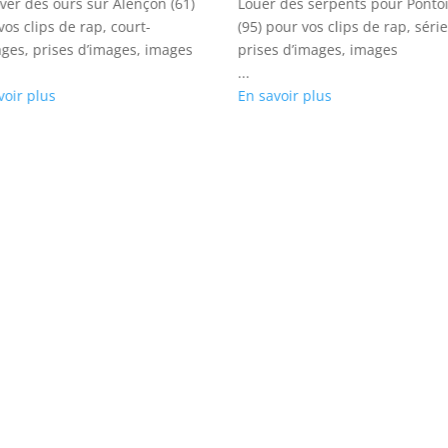
ver des ours sur Alençon (61)
Louer des serpents pour Ponto
vos clips de rap, court-
(95) pour vos clips de rap, série
ges, prises d’images, images
prises d’images, images
...
voir plus
En savoir plus