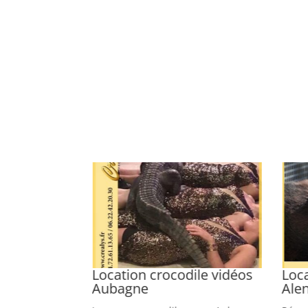
vidéos
Location crocodile vidéos
Loca
Aubagne
Ale