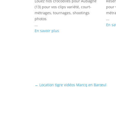
ur Chaville (92)
Louez nos crocodiles pour Aubagne
Réser
 films, prises
(13) pour vos clips variété, court-
pour 
s
métrages, tournages, shootings
métra
photos
...
...
En sa
En savoir plus
←
Location tigre vidéos Marcq en Barœul