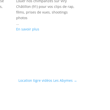
ise
Louer nos chimpanzés sur Viry
Louez nos loups
s,
Châtillon (91) pour vos clips de rap,
(93) pour vos Cl
films, prises de vues, shootings
prises d’images
photos
...
...
En savoir plus
En savoir plus
Location tigre vidéos Les Abymes
→