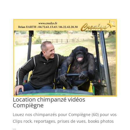
Location chimpanzé vidéos
L
Compiègne
O
Louez nos chimpanzés pour Compiègne (60) pour vos
Ré
tos
Clips rock, reportages, prises de vues, books photos
po
...
bo