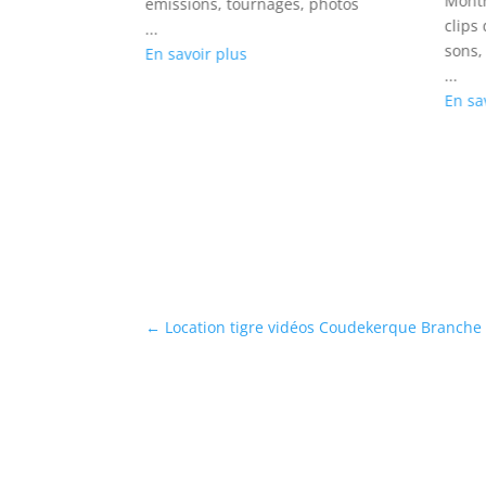
Montr
sons, images
émissions, tournages, photos
clips
...
sons,
En savoir plus
...
En sa
←
Location tigre vidéos Coudekerque Branche