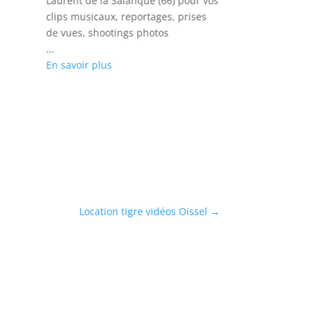
Laurent de la Salanque (66) pour vos
...
clips musicaux, reportages, prises
En savoir plus
de vues, shootings photos
...
En savoir plus
Location tigre vidéos Oissel
→