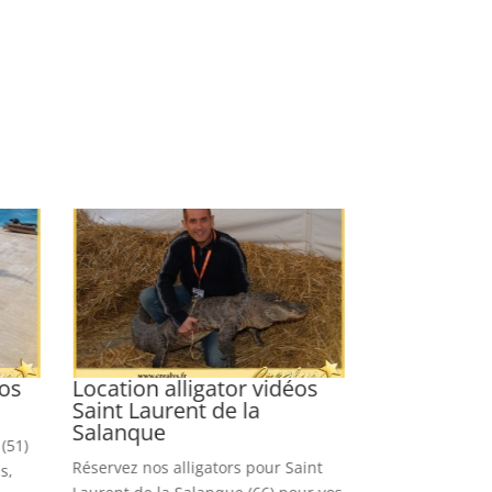
éos
Location alligator vidéos
Location li
Saint Laurent de la
Réserver des li
Salanque
(51)
pour vos clips d
Réservez nos alligators pour Saint
s,
de vues, books