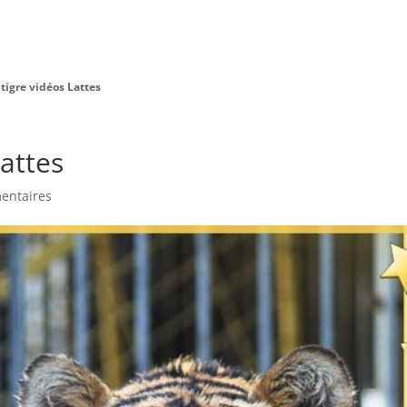
Charte Bien Être
Animaux
Prestations
tigre vidéos Lattes
Lattes
entaires