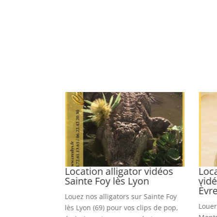
ère vidéos
Location alligator vidéos
Loc
Sainte Foy lès Lyon
vid
Èvr
pour Plérin (22)
Louez nos alligators sur Sainte Foy
Louer
ux, court-
lès Lyon (69) pour vos clips de pop,