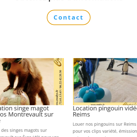
Contact
ation singe magot
Location pingouin vid
éos Montrevault sur
Reims
e
Louer nos pingouins sur Reims 
 des singes magots sur
pour vos clips variété, émission