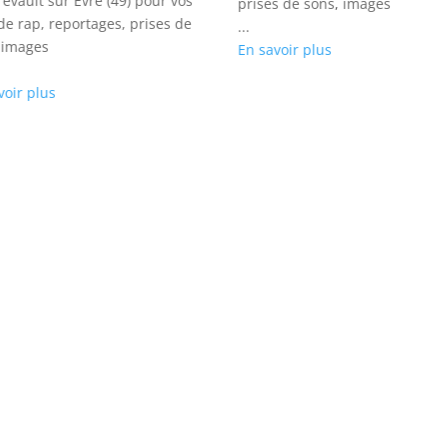
evault sur Èvre (49) pour vos
prises de sons, images
 de rap, reportages, prises de
...
 images
En savoir plus
voir plus