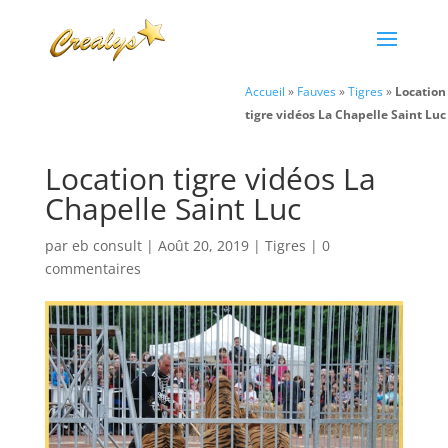
Accueil
»
Fauves
»
Tigres
»
Location
tigre vidéos La Chapelle Saint Luc
Location tigre vidéos La
Chapelle Saint Luc
par
eb consult
|
Août 20, 2019
|
Tigres
|
0
commentaires