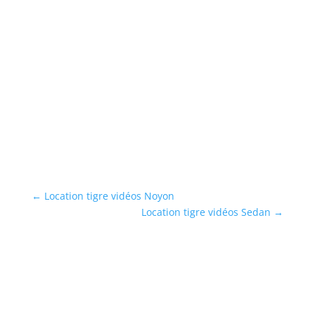
L
S
Lo
vo
bo
...
En
←
Location tigre vidéos Noyon
Location tigre vidéos Sedan
→