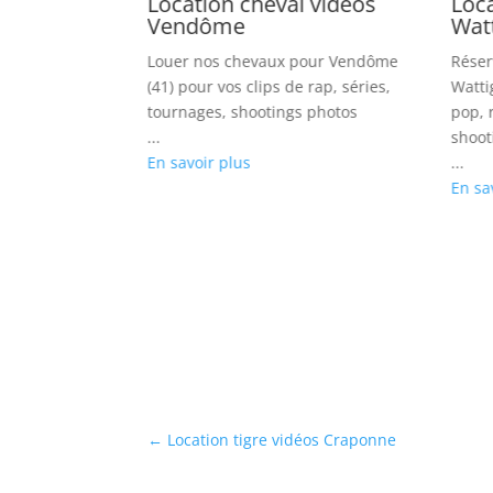
ère vidéos
Location cheval vidéos
Loca
Vendôme
Wat
 sur Bordeaux
Louer nos chevaux pour Vendôme
Réser
 pop, court-
(41) pour vos clips de rap, séries,
Watti
, books photos
tournages, shootings photos
pop, 
...
shoot
En savoir plus
...
En sa
←
Location tigre vidéos Craponne