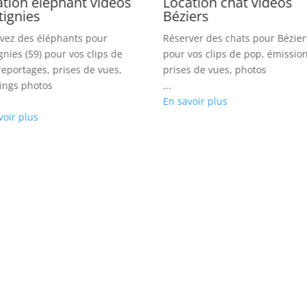
tion éléphant vidéos
Location chat vidéos
tignies
Béziers
vez des éléphants pour
Réserver des chats pour Bézier
gnies (59) pour vos clips de
pour vos clips de pop, émission
reportages, prises de vues,
prises de vues, photos
ings photos
...
En savoir plus
voir plus