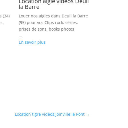
Location aigle vidéos Deuil
Location ch
la Barre
Chanteloup
s (34)
Louer nos aigles dans Deuil la Barre
Réservez nos c
s,
(95) pour vos Clips rock, séries,
Chanteloup les 
prises de sons, books photos
clips musicaux,
...
de vues, shooti
En savoir plus
...
En savoir plus
Location tigre vidéos Joinville le Pont
→