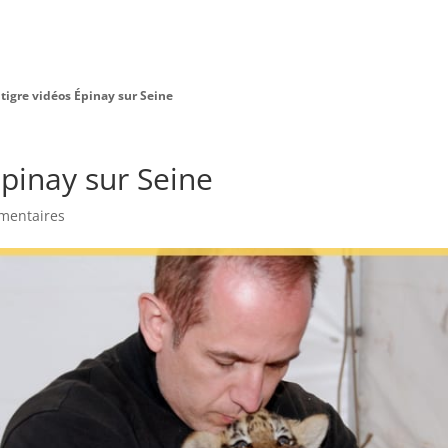
Charte Bien Être
Animaux
Prestations
 tigre vidéos Épinay sur Seine
Épinay sur Seine
mentaires