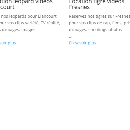
tion léopard vidéos
Location tigre vidéos
ncourt
Fresnes
 nos léopards pour Élancourt
Réservez nos tigres sur Fresnes
our vos clips variété, TV réalité,
pour vos clips de rap, films, pr
s d’images, images
d’images, shootings photos
...
voir plus
En savoir plus