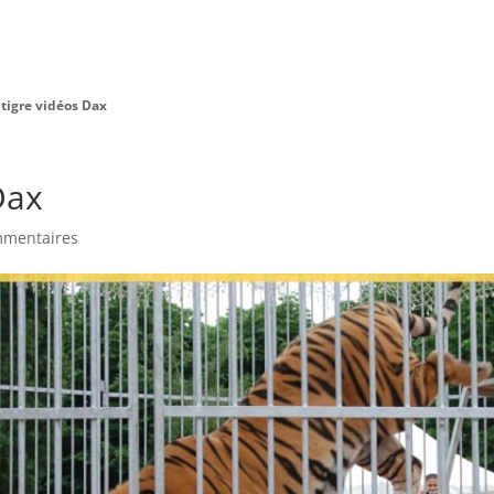
Charte Bien Être
Animaux
Prestations
 tigre vidéos Dax
Dax
mmentaires