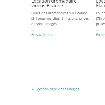
nt vidéos
Location dromadaire
Loca
e
vidéos Beaune
Éla
s pour Aix en
Louez des dromadaires sur Beaune
Louer
s clips, TV
(21) pour vos clips, émissions, prises
(78) p
hotos
de sons, images
prise
...
...
En savoir plus
En sa
←
Location tigre vidéos Bègles