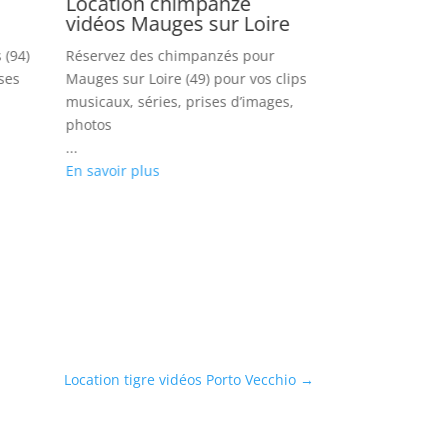
Location chimpanzé
Location s
vidéos Mauges sur Loire
vidéos Bru
 (94)
Réservez des chimpanzés pour
Réserver des s
ises
Mauges sur Loire (49) pour vos clips
Brunoy (91) pou
musicaux, séries, prises d’images,
films, prises d
photos
...
...
En savoir plus
En savoir plus
Location tigre vidéos Porto Vecchio
→