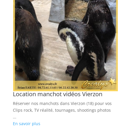
L
Lo
cl
ph
...
En
Location manchot vidéos Vierzon
Réserver nos manchots dans Vierzon (18) pour vos
Clips rock, TV réalité, tournages, shootings photos
...
En savoir plus