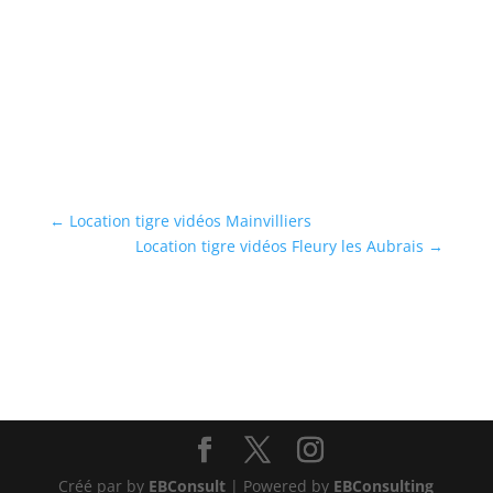
←
Location tigre vidéos Mainvilliers
Location tigre vidéos Fleury les Aubrais
→
Créé par by
EBConsult
| Powered by
EBConsulting