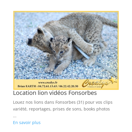
Location lion vidéos Fonsorbes
L
M
Louez nos lions dans Fonsorbes (31) pour vos clips
Lo
s
variété, reportages, prises de sons, books photos
cl
...
...
En savoir plus
En