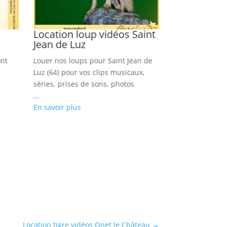
Location loup vidéos Saint
Location ti
Jean de Luz
Blanquefor
ont
Louer nos loups pour Saint Jean de
Louer nos tigre
Luz (64) pour vos clips musicaux,
pour vos clips d
séries, prises de sons, photos
prises d’images
...
...
En savoir plus
En savoir plus
Location tigre vidéos Onet le Château
→