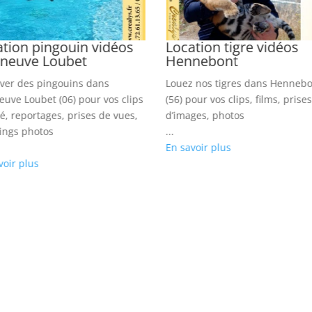
tion pingouin vidéos
Location tigre vidéos
leneuve Loubet
Hennebont
ver des pingouins dans
Louez nos tigres dans Henneb
neuve Loubet (06) pour vos clips
(56) pour vos clips, films, prises
té, reportages, prises de vues,
d’images, photos
ings photos
...
En savoir plus
voir plus