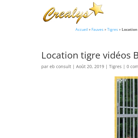
Accueil
»
Fauves
»
Tigres
»
Location
Location tigre vidéos 
par
eb consult
|
Août 20, 2019
|
Tigres
|
0 co