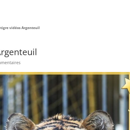
Charte Bien Être
Animaux
Prestations
 tigre vidéos Argenteuil
Argenteuil
mmentaires