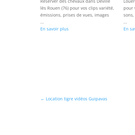
sur Roanne (42)
Réserver des chevaux dans Déville
Louer
, séries, prises
lès Rouen (76) pour vos clips variété,
pour 
photos
émissions, prises de vues, images
sons,
...
...
En savoir plus
En sa
←
Location tigre vidéos Guipavas