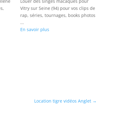
ollène
Louer des singes macaques pour
Louez des drom
es,
Vitry sur Seine (94) pour vos clips de
(33) pour vos c
rap, séries, tournages, books photos
reportages, pri
...
shootings phot
En savoir plus
...
En savoir plus
Location tigre vidéos Anglet
→