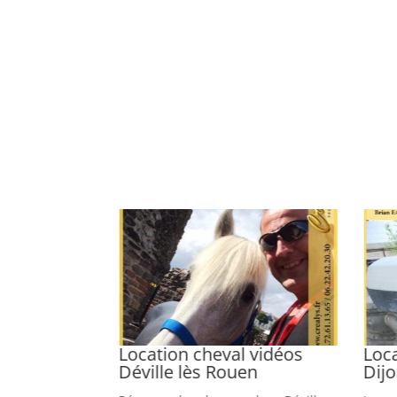
ot vidéos
Location cheval vidéos
Loca
Déville lès Rouen
Dij