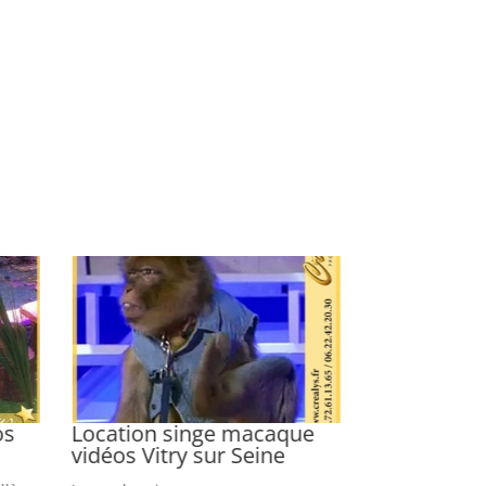
os
Location singe macaque
Location d
vidéos Vitry sur Seine
vidéos Bèg