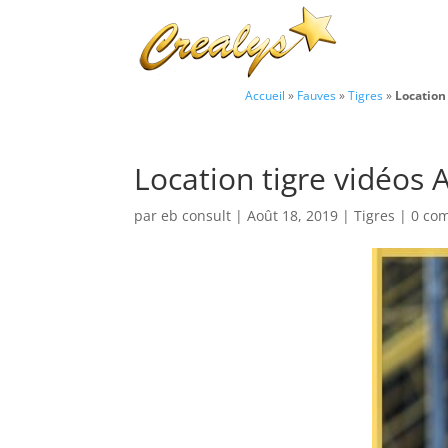
Accueil
»
Fauves
»
Tigres
»
Location
Location tigre vidéos 
par
eb consult
|
Août 18, 2019
|
Tigres
|
0 co