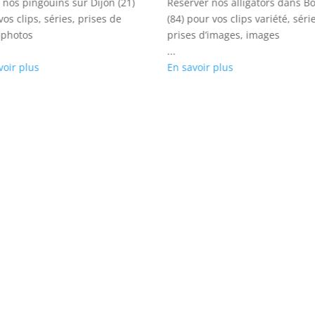
 nos pingouins sur Dijon (21)
Réserver nos alligators dans B
vos clips, séries, prises de
(84) pour vos clips variété, séri
 photos
prises d’images, images
...
voir plus
En savoir plus