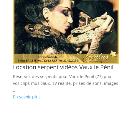
Location serpent vidéos Vaux le Pénil
L
Réservez des serpents pour Vaux le Pénil (77) pour
Lo
vos clips musicaux, TV réalité, prises de sons, images
mu
e
...
...
En savoir plus
En