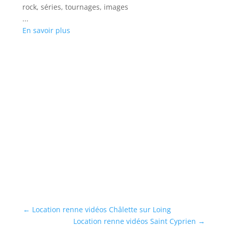
rock, séries, tournages, images
...
En savoir plus
L
Lo
cl
...
En
←
Location renne vidéos Châlette sur Loing
Location renne vidéos Saint Cyprien
→