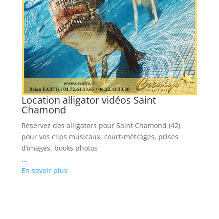
Location alligator vidéos Saint
L
Chamond
Lo
Réservez des alligators pour Saint Chamond (42)
ro
pour vos clips musicaux, court-métrages, prises
...
d’images, books photos
En
...
En savoir plus