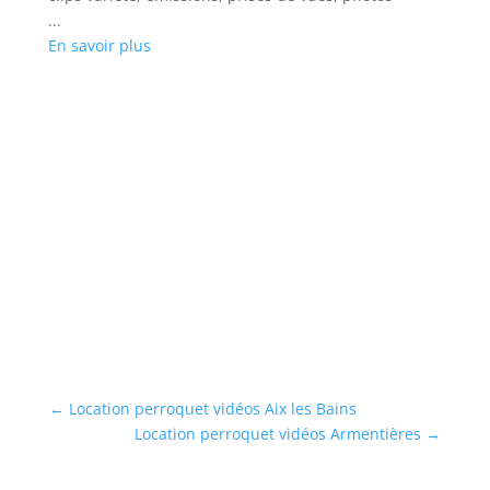
...
En savoir plus
L
Lo
mu
...
En
←
Location perroquet vidéos Aix les Bains
Location perroquet vidéos Armentières
→