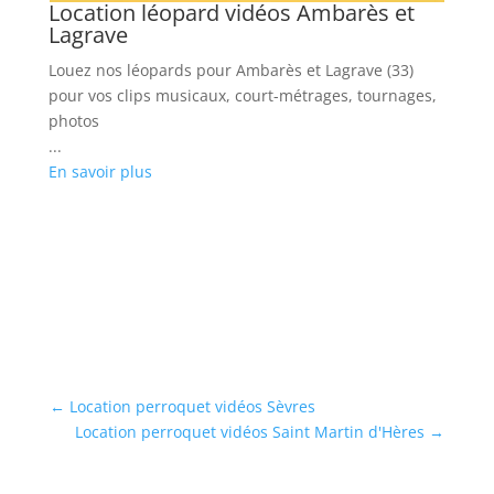
Location léopard vidéos Ambarès et
L
Lagrave
Lo
Louez nos léopards pour Ambarès et Lagrave (33)
va
gs
pour vos clips musicaux, court-métrages, tournages,
...
photos
En
...
En savoir plus
←
Location perroquet vidéos Sèvres
Location perroquet vidéos Saint Martin d'Hères
→