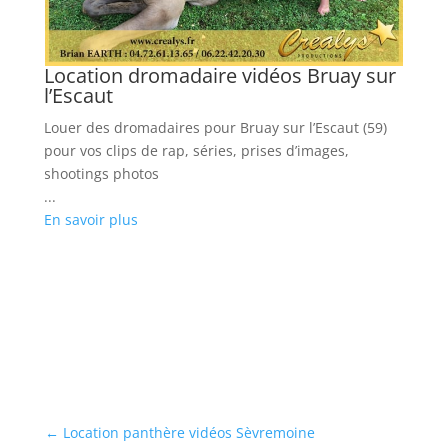
Location dromadaire vidéos Bruay sur
L
l’Escaut
Ré
Louer des dromadaires pour Bruay sur l’Escaut (59)
vo
pour vos clips de rap, séries, prises d’images,
...
shootings photos
En
...
En savoir plus
←
Location panthère vidéos Sèvremoine