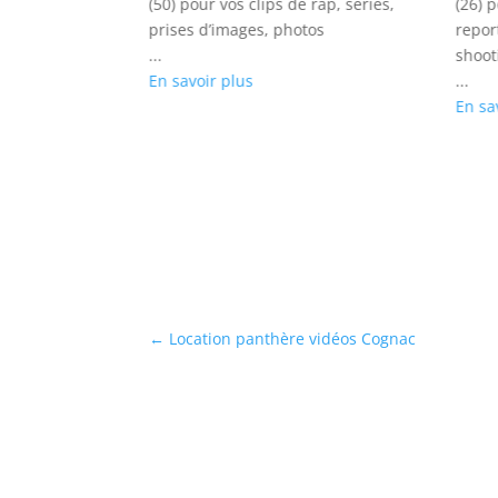
riété, court-
(50) pour vos clips de rap, séries,
(26) 
 shootings
prises d’images, photos
repor
...
shoot
En savoir plus
...
En sa
←
Location panthère vidéos Cognac