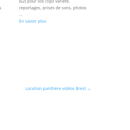
(62) pour vos clips variété,
Arrondissement 
s
reportages, prises de sons, photos
rock, émissions
...
shootings phot
En savoir plus
...
En savoir plus
Location panthère vidéos Brest
→