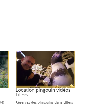
Location pingouin vidéos
Location p
Lillers
Paris 7e A
94)
Réservez des pingouins dans Lillers
Louer des panth