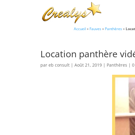
Accueil
»
Fauves
»
Panthères
»
Locat
Location panthère vid
par
eb consult
|
Août 21, 2019
|
Panthères
|
0