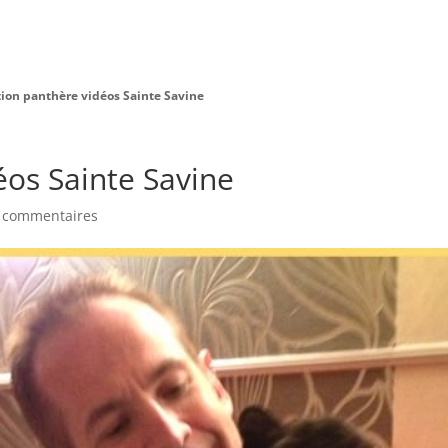
Charte Bien Être
Animaux
Prestations
ion panthère vidéos Sainte Savine
éos Sainte Savine
 commentaires