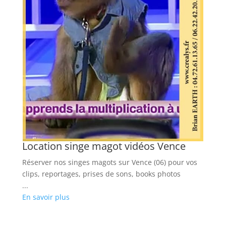
u
L
C
Lo
s
cl
...
En
Location singe magot vidéos Vence
Réserver nos singes magots sur Vence (06) pour vos
clips, reportages, prises de sons, books photos
...
En savoir plus