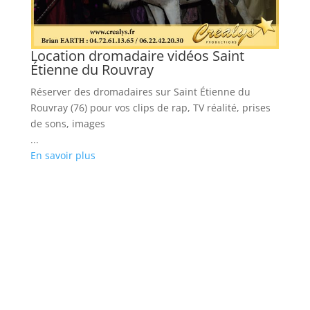
Location dromadaire vidéos Saint
L
Étienne du Rouvray
Ré
Réserver des dromadaires sur Saint Étienne du
po
Rouvray (76) pour vos clips de rap, TV réalité, prises
...
de sons, images
En
...
En savoir plus