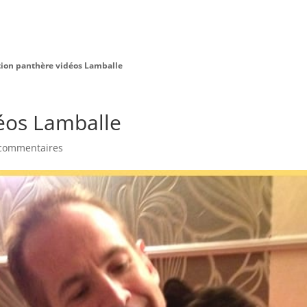
Charte Bien Être
Animaux
Prestations
tion panthère vidéos Lamballe
éos Lamballe
commentaires