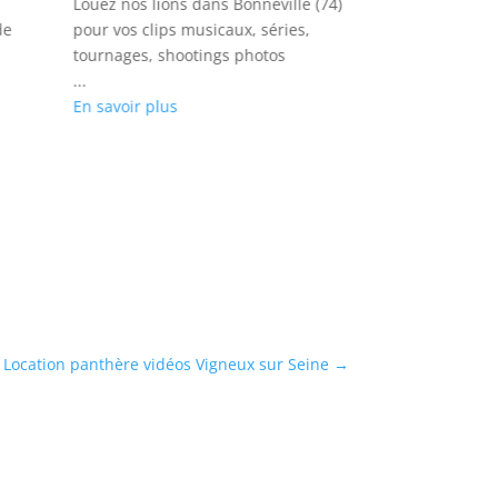
Louez nos lions dans Bonneville (74)
Réservez nos ch
de
pour vos clips musicaux, séries,
(60) pour vos Cl
tournages, shootings photos
prises de vues,
...
...
En savoir plus
En savoir plus
Location panthère vidéos Vigneux sur Seine
→