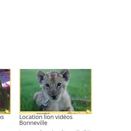
os
Location lion vidéos
Location ch
Bonneville
Chantilly