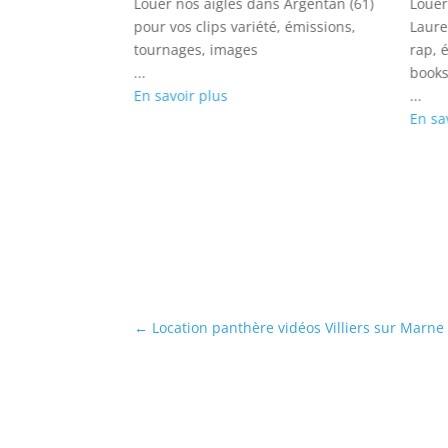
 dans Porto
Louer nos aigles dans Argentan (61)
Louer
 Clips rock,
pour vos clips variété, émissions,
Laure
s, shootings
tournages, images
rap, 
...
books
En savoir plus
...
En sa
←
Location panthère vidéos Villiers sur Marne