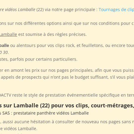
ère vidéos Lamballe
(22) via notre page principale :
Tournages de cli
ns sur nos différentes options ainsi que sur nos conditions pour c
 Lamballe
est soumise à des règles précises.
balle
ou alentours pour vos clips rock, et feuilletons, ou encore t
0 30
.
tes, parfois pour certains particuliers.
er en amont les prix sur nos pages principales, afin que vous puiss
pels de prospects qui n’ont pas le budget suffisant, s’il vous plai
ACTV reste le style de prestation événementielle spécifique en ter
 sur Lamballe (22) pour vos clips, court-métrages
s SAS
: prestataire panthère vidéos Lamballe
 aussi aucune hésitation à consulter de nouveau nos pages sans m
e vidéos Lamballe.