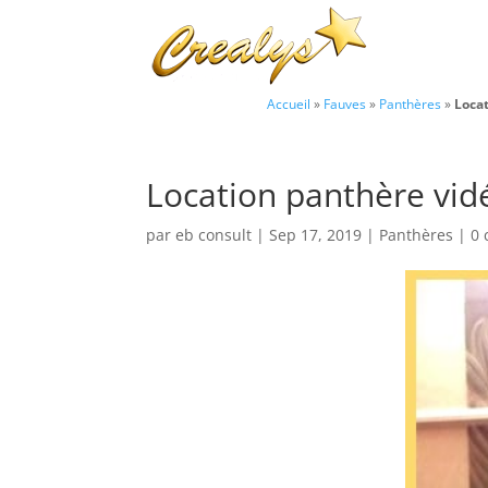
Accueil
»
Fauves
»
Panthères
»
Loca
Location panthère vid
par
eb consult
|
Sep 17, 2019
|
Panthères
|
0 