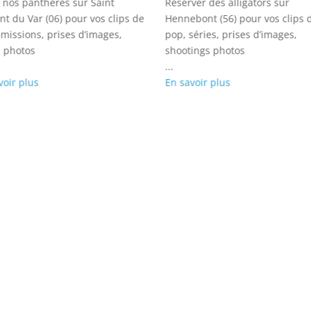
 nos panthères sur Saint
Réserver des alligators sur
nt du Var (06) pour vos clips de
Hennebont (56) pour vos clips 
émissions, prises d’images,
pop, séries, prises d’images,
 photos
shootings photos
...
voir plus
En savoir plus