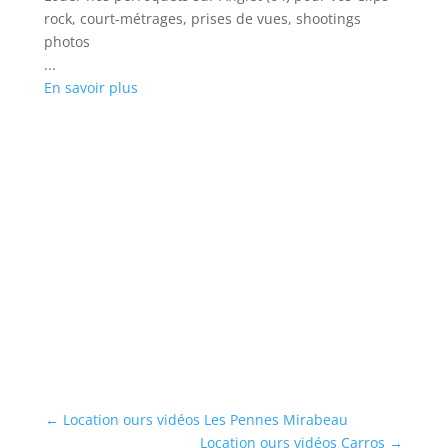
rock, court-métrages, prises de vues, shootings
photos
...
En savoir plus
L
Ré
vo
os
...
En
←
Location ours vidéos Les Pennes Mirabeau
Location ours vidéos Carros
→