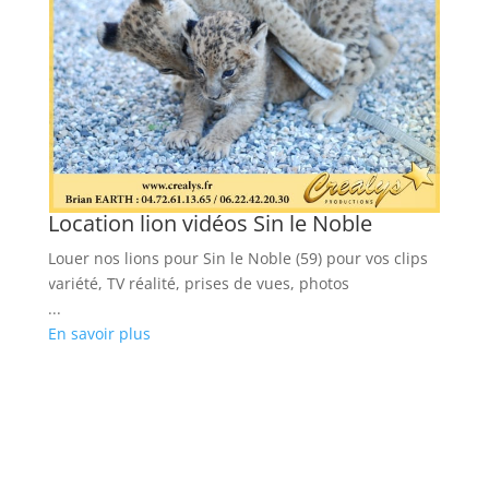
Location lion vidéos Sin le Noble
L
Louer nos lions pour Sin le Noble (59) pour vos clips
Lo
variété, TV réalité, prises de vues, photos
va
...
...
En savoir plus
En