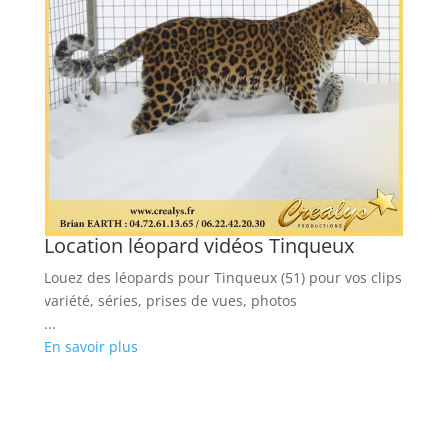
Location léopard vidéos Tinqueux
L
Louez des léopards pour Tinqueux (51) pour vos clips
Lo
variété, séries, prises de vues, photos
ra
...
...
En savoir plus
En