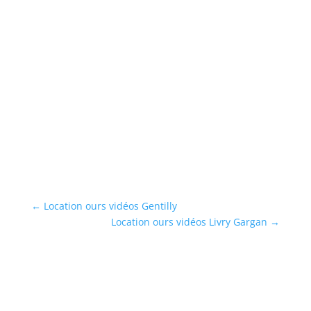
L
M
Ré
Me
d’
...
En
←
Location ours vidéos Gentilly
Location ours vidéos Livry Gargan
→