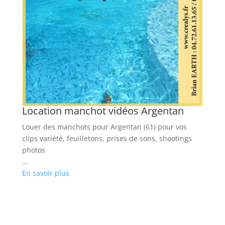
L
Lo
TV
...
En
Location manchot vidéos Argentan
Louer des manchots pour Argentan (61) pour vos
clips variété, feuilletons, prises de sons, shootings
photos
...
En savoir plus