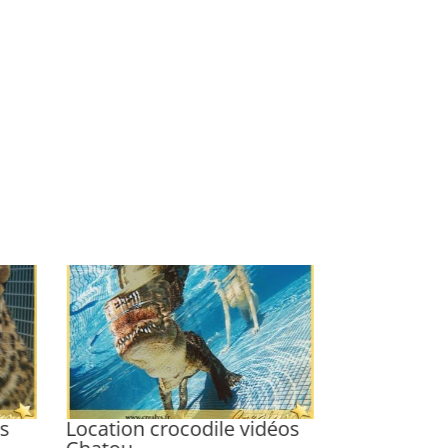
os
Location crocodile vidéos
Location al