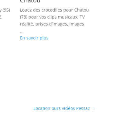
Chatou
Goussainvil
 (95)
Louez des crocodiles pour Chatou
Louer des alliga
é,
(78) pour vos clips musicaux, TV
Goussainville (9
réalité, prises d’images, images
rap, émissions,
...
books photos
En savoir plus
...
En savoir plus
Location ours vidéos Pessac
→