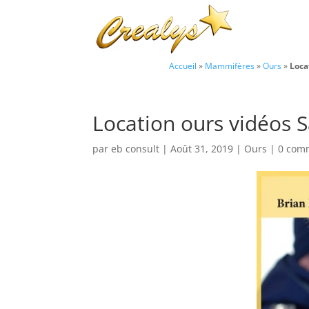
Accueil
»
Mammifères
»
Ours
»
Loca
Location ours vidéos Sa
par
eb consult
|
Août 31, 2019
|
Ours
|
0 com