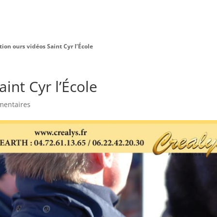
Charte Bien Être
Animaux
Prestations
tion ours vidéos Saint Cyr l’École
int Cyr l’École
mentaires