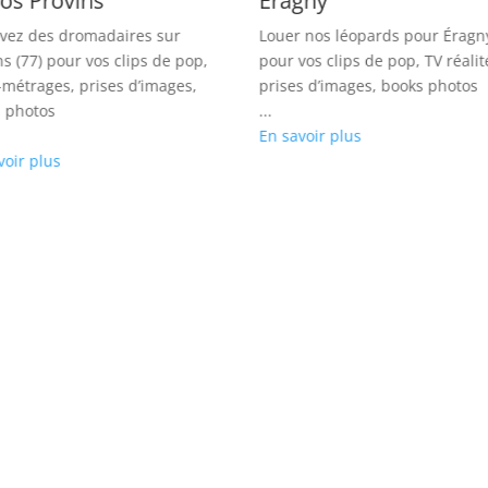
os Provins
Éragny
vez des dromadaires sur
Louer nos léopards pour Éragny
ns (77) pour vos clips de pop,
pour vos clips de pop, TV réalit
-métrages, prises d’images,
prises d’images, books photos
 photos
...
En savoir plus
voir plus