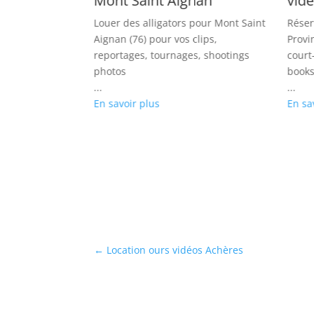
e
Mont Saint Aignan
vidé
caques sur
Louer des alligators pour Mont Saint
Réser
 clips variété,
Aignan (76) pour vos clips,
Provi
, books photos
reportages, tournages, shootings
court
photos
books
...
...
En savoir plus
En sa
←
Location ours vidéos Achères