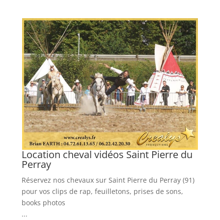
Location cheval vidéos Saint Pierre du
L
Perray
Ré
Réservez nos chevaux sur Saint Pierre du Perray (91)
de
pour vos clips de rap, feuilletons, prises de sons,
...
books photos
En
...