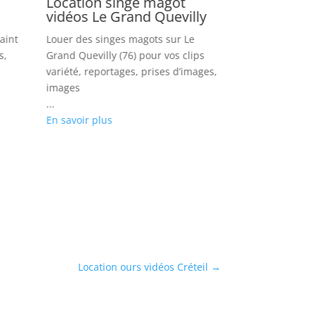
Location singe magot
Location d
vidéos Le Grand Quevilly
vidéos Lim
aint
Louer des singes magots sur Le
Louer des drom
s,
Grand Quevilly (76) pour vos clips
Limoges (87) pou
variété, reportages, prises d’images,
reportages, tou
images
photos
...
...
En savoir plus
En savoir plus
Location ours vidéos Créteil
→