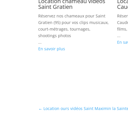
vidéos
Location chameau vidéos
Loc
ne
Saint Gratien
Cau
pour Vaires sur
Réservez nos chameaux pour Saint
Réser
lips, séries,
Gratien (95) pour vos clips musicaux,
Caudr
tings photos
court-métrages, tournages,
films
shootings photos
...
...
En sa
En savoir plus
←
Location ours vidéos Saint Maximin la Sain