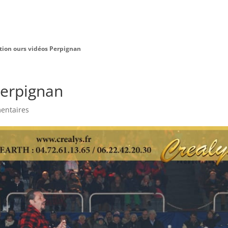
Charte Bien Être
Animaux
Prestations
tion ours vidéos Perpignan
Perpignan
entaires