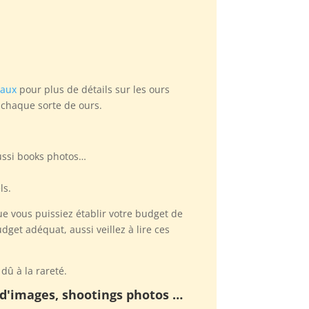
maux
pour plus de détails sur les ours
r chaque sorte de ours.
aussi books photos…
ls.
ue vous puissiez établir votre budget de
get adéquat, aussi veillez à lire ces
dû à la rareté.
s d'images, shootings photos …