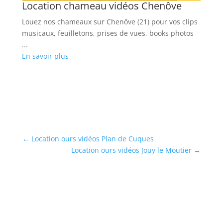
Location chameau vidéos Chenôve
L
s
ps
Louez nos chameaux sur Chenôve (21) pour vos clips
Ré
musicaux, feuilletons, prises de vues, books photos
(5
...
ph
En savoir plus
...
En
←
Location ours vidéos Plan de Cuques
Location ours vidéos Jouy le Moutier
→